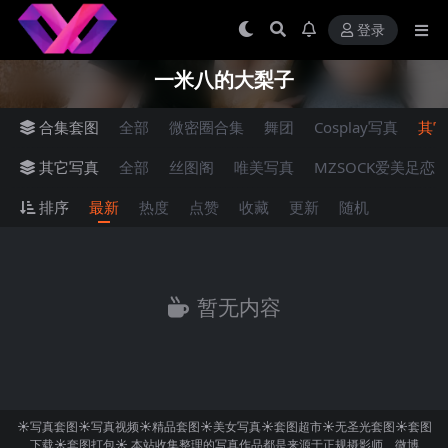
登录
一米八的大梨子
合集套图
全部
微密圈合集
舞团
Cosplay写真
其它
其它写真
全部
丝图阁
唯美写真
MZSOCK爱美足恋
排序
最新
热度
点赞
收藏
更新
随机
暂无内容
☀写真套图☀写真视频☀精品套图☀美女写真☀套图超市☀无圣光套图☀套图
下载☀套图打包☀ 本站收集整理的写真作品都是来源于正规摄影师、微博