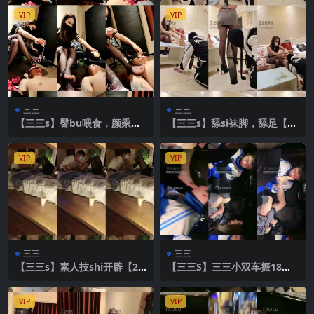
VIP
VIP
三三
三三
【三三s】臀bu喂食，颜乘第
【三三s】舔si袜脚，舔足【40
二部【42分钟】
分钟】
VIP
VIP
三三
三三
【三三s】素人技shi开辟【23
【三三S】三三小双车振18岁
分钟】
高中生【31分钟】
VIP
VIP