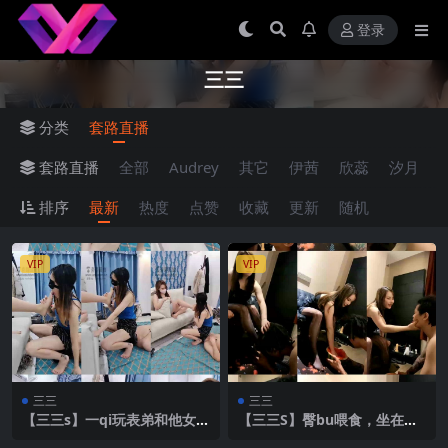
登录
三三
分类
套路直播
套路直播
全部
Audrey
其它
伊茜
欣蕊
汐月
排序
最新
热度
点赞
收藏
更新
随机
VIP
VIP
三三
三三
【三三s】一qi玩表弟和他女朋
【三三S】臀bu喂食，坐在脸
友【42分钟】
上【33分钟】