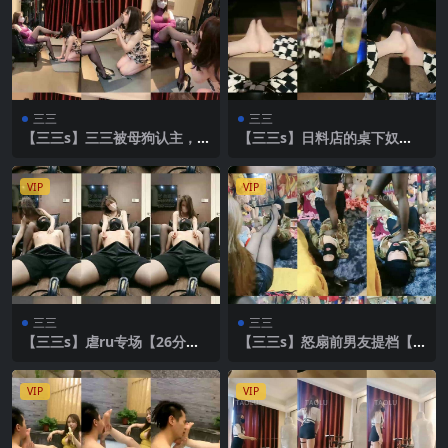
三三
三三
【三三s】三三被母狗认主，
【三三s】日料店的桌下奴
小双玩陪调公狗【36分钟】
（真实）【15分钟】
VIP
VIP
三三
三三
【三三s】虐ru专场【26分
【三三s】怒扇前男友提档【3
钟】
9分钟】
VIP
VIP