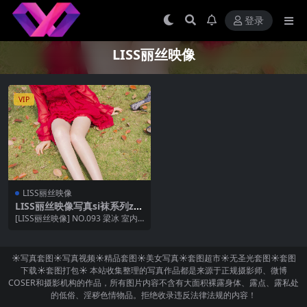
登录
LISS丽丝映像
VIP
LISS丽丝映像
LISS丽丝映像写真si袜系列zui
全合集打包 LISS丽丝映像si袜
[LISS丽丝映像] NO.093 梁冰 室内1
写真全站套图打包
[43P414MB] [LISS...
☀写真套图☀写真视频☀精品套图☀美女写真☀套图超市☀无圣光套图☀套图
下载☀套图打包☀ 本站收集整理的写真作品都是来源于正规摄影师、微博
COSER和摄影机构的作品，所有图片内容不含有大面积裸露身体、露点、露私处
的低俗、淫秽色情物品。拒绝收录违反法律法规的内容！